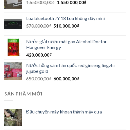
1.650.000,00
₫
1.550.000,00
₫
Loa bluetooth JY 18 Loa không dây mini
570.000,00
₫
510.000,00
₫
Nước giải rượu mát gan Alcohol Doctor -
Hangover Energy
420.000,00
₫
Nước hồng sâm hàn quốc red ginseng lingzhi
jujube gold
650.000,00
₫
600.000,00
₫
SẢN PHẨM MỚI
Đầu chuyển máy khoan thành máy cưa