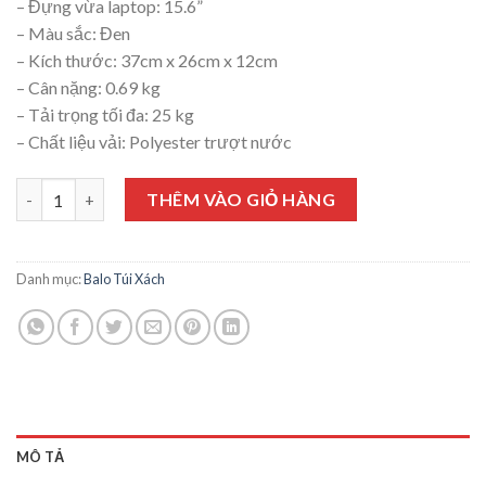
– Đựng vừa laptop: 15.6”
– Màu sắc: Đen
– Kích thước: 37cm x 26cm x 12cm
– Cân nặng: 0.69 kg
– Tải trọng tối đa: 25 kg
– Chất liệu vải: Polyester trượt nước
BALO SIMPLECARRY B2B05 BLACK số lượng
THÊM VÀO GIỎ HÀNG
Danh mục:
Balo Túi Xách
MÔ TẢ