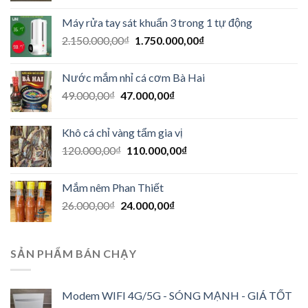
Máy rửa tay sát khuẩn 3 trong 1 tự động
2.150.000,00
₫
1.750.000,00
₫
Nước mắm nhỉ cá cơm Bà Hai
49.000,00
₫
47.000,00
₫
Khô cá chỉ vàng tẩm gia vị
120.000,00
₫
110.000,00
₫
Mắm nêm Phan Thiết
26.000,00
₫
24.000,00
₫
SẢN PHẨM BÁN CHẠY
Modem WIFI 4G/5G - SÓNG MẠNH - GIÁ TỐT