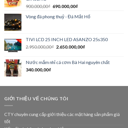
900.000,00
₫
690.000,00
₫
Vòng đá phong thuỷ - Đá Mắt Hổ
TIVI LCD 25 INCH LED ASANZO 25s350
2.950.000,00
₫
2.650.000,00
₫
Nước mắm nhỉ cá cơm Bà Hai nguyên chất
340.000,00
₫
GIỚI THIỆU VỂ CHÚNG TÔI
CTY chuyên cung cấp giới thiệu các mặt hàng sản phẩm giá
tốt