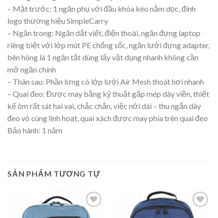
– Mặt trước: 1 ngăn phụ với đầu khóa kéo nằm dọc, đính
logo thương hiệu SimpleCarry
– Ngăn trong: Ngăn dắt viết, điện thoại, ngăn đựng laptop
riêng biệt với lớp mút PE chống sốc, ngăn lưới đựng adapter,
bên hông là 1 ngăn tắt dùng lấy vật dụng nhanh không cần
mở ngăn chính
– Thân sau: Phần lưng có lớp lưới Air Mesh thoát hơi nhanh
– Quai đeo: Được may bằng kỹ thuật gấp mép dây viền, thiết
kế ôm rất sát hai vai, chắc chắn, việc nới dài – thu ngắn dây
đeo vô cùng linh hoạt, quai xách được may phía trên quai đeo
Bảo hành: 1 năm
SẢN PHẨM TƯƠNG TỰ
Add to
Add to