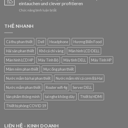
winnings
Th7
eintauchen und clever profitieren
at
ở
Chức năng bình luận bị tắt
Pin
Mit
Up:
synottip
Top
bonusy
THẺ NHANH
tips
unkompliziert
for
ins
live
Spiel
and
Cá thu phan thiết
Dell
Headphone
Hương Biển Food
eintauchen
pre-
und
match
Hải sản phan thiết
Khô cá chỉ vàng
Màn hình LCD DELL
clever
betting
profitieren
Màn hình LCD HP
Máy Tính Bộ
Máy tính DELL
Máy Tính HP
Măm nêm phan thiết
Mực ống phan thiết
Nước mắm bà hai phan thiết
Nước mắm nhỉ cá cơm Bà Hai
Nước mắm phan thiết
Router wifi 4g
Server DELL
Sản phẩm thông minh
tai nghe không dây
Thiết bị HDMI
Thiết bị phòng COVID 19
LIÊN HỆ - KINH DOANH