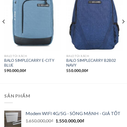
wishlist
wishlist
BALO TÚI XÁCH
BALO TÚI XÁCH
BALO SIMPLECARRY E-CITY
BALO SIMPLECARRY B2B02
BLUE
NAVY
590.000,00
₫
550.000,00
₫
SẢN PHẨM
Modem WIFI 4G/5G - SÓNG MẠNH - GIÁ TỐT
1.650.000,00
₫
1.550.000,00
₫