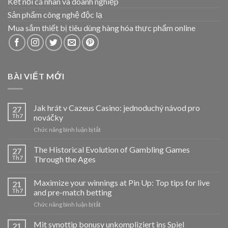
Kết nối cá nhân và doanh nghiệp
Sản phẩm công nghệ độc lạ
Mua sắm thiết bị tiêu dùng hàng hóa thực phẩm online
BÀI VIẾT MỚI
Jak hrát v Cazeus Casino: jednoduchý návod pro
27
Th7
nováčky
ở
Chức năng bình luận bị tắt
Jak
hrát
The Historical Evolution of Gambling Games
27
v
Th7
Through the Ages
Cazeus
Casino:
Maximize your winnings at Pin Up: Top tips for live
jednoduchý
21
návod
Th7
and pre-match betting
pro
ở
Chức năng bình luận bị tắt
nováčky
Maximize
your
Mit synottip bonusy unkompliziert ins Spiel
21