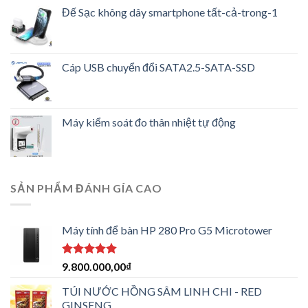
Đế Sạc không dây smartphone tất-cả-trong-1
Cáp USB chuyển đổi SATA2.5-SATA-SSD
Máy kiểm soát đo thân nhiệt tự động
SẢN PHẨM ĐÁNH GÍA CAO
Máy tính để bàn HP 280 Pro G5 Microtower
Được xếp
9.800.000,00
₫
hạng
5.00
5 sao
TÚI NƯỚC HỒNG SÂM LINH CHI - RED
GINSENG