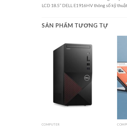
LCD 18.5” DELL E1916HV thông số kỹ thuậ
SẢN PHẨM TƯƠNG TỰ
Add to
Add to
wishlist
wishlist
COMPUTER
COMP