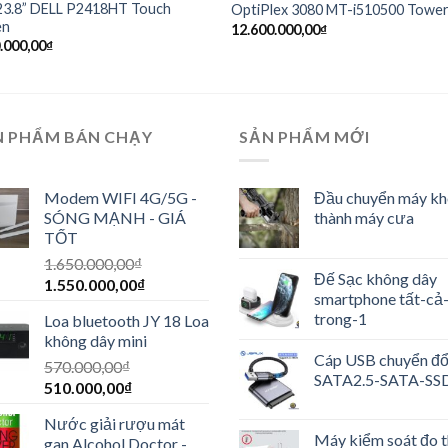
23.8” DELL P2418HT Touch
OptiPlex 3080 MT-i510500 Towe
en
12.600.000,00
₫
.000,00
₫
N PHẨM BÁN CHẠY
SẢN PHẨM MỚI
Modem WIFI 4G/5G -
Đầu chuyển máy k
SÓNG MẠNH - GIÁ
thành máy cưa
TỐT
1.650.000,00
₫
Đế Sạc không dây
1.550.000,00
₫
smartphone tất-cả
trong-1
Loa bluetooth JY 18 Loa
không dây mini
Cáp USB chuyển đổ
570.000,00
₫
SATA2.5-SATA-SS
510.000,00
₫
Nước giải rượu mát
Máy kiểm soát đo 
gan Alcohol Doctor -