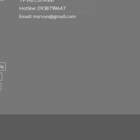
Hotline: 0938798647
Email: msrv.vn@gmail.com
 4g
h