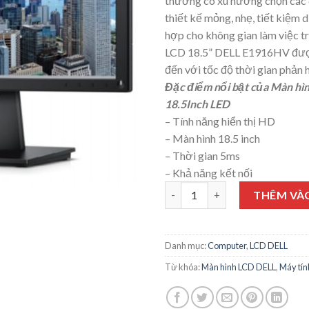
thường có xu hướng chọn các 
thiết kế mỏng, nhẹ, tiết kiệm d
hợp cho không gian làm việc t
LCD 18.5” DELL E1916HV đượ
đến với tốc độ thời gian phản h
Đặc điểm nổi bật của Màn hi
18.5Inch LED
– Tính năng hiển thị HD
– Màn hình 18.5 inch
– Thời gian 5ms
– Khả năng kết nối
LCD 18.5” DELL E1916HV số lư
THÊM VÀ
Danh mục:
Computer
,
LCD DELL
Từ khóa:
Màn hình LCD DELL
,
Máy tín