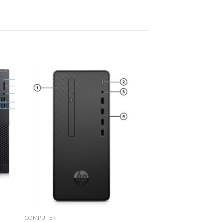
 to
Add to
ist
wishlist
COMPUTER