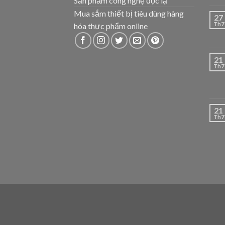
Sản phẩm công nghệ độc lạ
Mua sắm thiết bị tiêu dùng hàng
27
Th7
hóa thực phẩm online
21
Th7
21
Th7