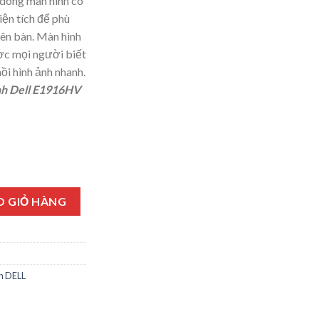
dòng màn hình có
iện tích để phù
rên bàn. Màn hình
c mọi người biết
ồi hình ảnh nhanh.
̀nh Dell E1916HV
ợng
O GIỎ HÀNG
h DELL