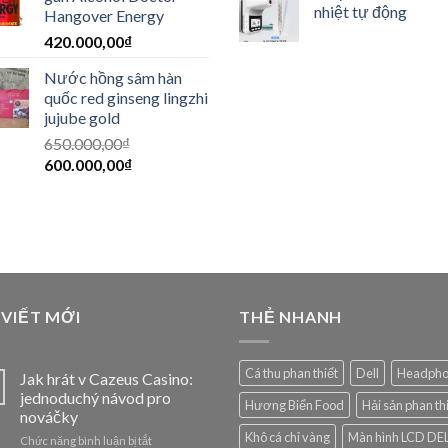
nhiệt tự động
Hangover Energy
420.000,00
₫
Nước hồng sâm hàn
quốc red ginseng lingzhi
jujube gold
650.000,00
₫
600.000,00
₫
 VIẾT MỚI
THẺ NHANH
Cá thu phan thiết
Dell
Headph
Jak hrát v Cazeus Casino:
jednoduchý návod pro
Hương Biển Food
Hải sản phan th
nováčky
Khô cá chỉ vàng
Màn hình LCD DE
ở
Chức năng bình luận bị tắt