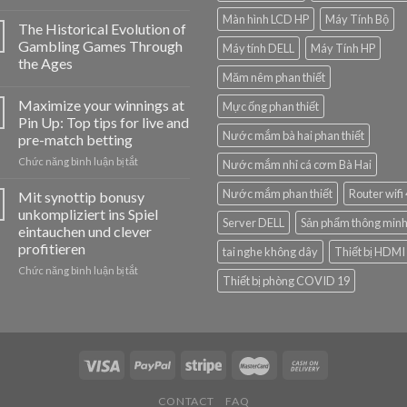
Jak
Màn hình LCD HP
Máy Tính Bộ
hrát
The Historical Evolution of
v
Gambling Games Through
Máy tính DELL
Máy Tính HP
Cazeus
the Ages
Casino:
Măm nêm phan thiết
jednoduchý
návod
Maximize your winnings at
Mực ống phan thiết
pro
Pin Up: Top tips for live and
nováčky
Nước mắm bà hai phan thiết
pre-match betting
ở
Chức năng bình luận bị tắt
Nước mắm nhỉ cá cơm Bà Hai
Maximize
your
Nước mắm phan thiết
Router wifi
Mit synottip bonusy
winnings
unkompliziert ins Spiel
Server DELL
Sản phẩm thông min
at
eintauchen und clever
Pin
profitieren
tai nghe không dây
Thiết bị HDMI
Up:
Top
ở
Chức năng bình luận bị tắt
Thiết bị phòng COVID 19
tips
Mit
for
synottip
live
bonusy
and
unkompliziert
pre-
ins
match
Spiel
betting
eintauchen
und
CONTACT
FAQ