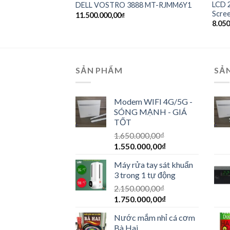
HP ProDesk 400 G6
LCD 
DELL VOSTRO 3888 MT-RJMM6Y1
Scre
11.500.000,00
₫
8.050
SẢN PHẨM
SẢ
Modem WIFI 4G/5G -
SÓNG MẠNH - GIÁ
TỐT
1.650.000,00
₫
1.550.000,00
₫
Máy rửa tay sát khuẩn
3 trong 1 tự động
2.150.000,00
₫
1.750.000,00
₫
Nước mắm nhỉ cá cơm
Bà Hai