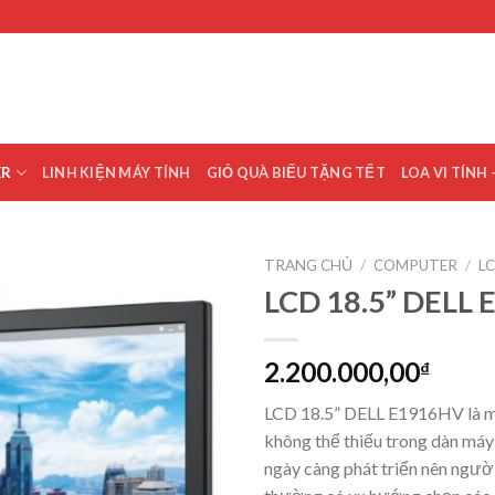
ER
LINH KIỆN MÁY TÍNH
GIỎ QUÀ BIẾU TẶNG TẾT
LOA VI TÍNH 
TRANG CHỦ
/
COMPUTER
/
L
LCD 18.5” DELL
Add to
wishlist
2.200.000,00
₫
LCD 18.5” DELL E1916HV là mà
không thể thiếu trong dàn má
ngày càng phát triển nên người