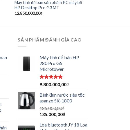
Máy tính để bàn sản phẩm PC máy bộ
r
HP Desktop Pro G3 MT
12.850.000,00
₫
SẢN PHẨM ĐÁNH GÍA CAO
hoan
Máy tính để bàn HP
280 Pro G5
Microtower
Được xếp
9.800.000,00
₫
-
hạng
5.00
5 sao
Bình đun nước siêu tốc
asanzo SK-1800
i
185.000,00
₫
D
135.000,00
₫
Loa bluetooth JY 18 Loa
thân