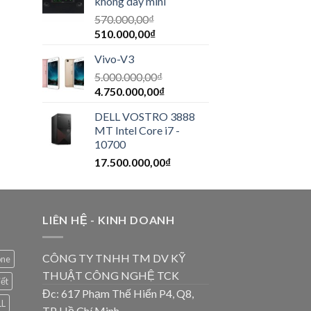
không dây mini
570.000,00
₫
510.000,00
₫
Vivo-V3
5.000.000,00
₫
4.750.000,00
₫
DELL VOSTRO 3888
MT Intel Core i7 -
10700
17.500.000,00
₫
LIÊN HỆ - KINH DOANH
CÔNG TY TNHH TM DV KỸ
one
THUẬT CÔNG NGHỆ TCK
iết
Đc: 617 Phạm Thế Hiển P4, Q8,
LL
TP Hồ Chí Minh