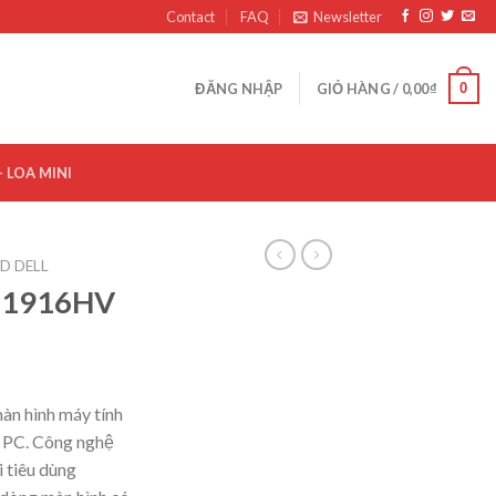
Contact
FAQ
Newsletter
0
ĐĂNG NHẬP
GIỎ HÀNG /
0,00
₫
– LOA MINI
CD DELL
 E1916HV
n hình máy tính
y PC. Công nghệ
 tiêu dùng