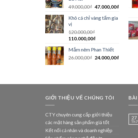
49.000,00
₫
47.000,00
₫
Khô cá chỉ vàng tẩm gia
vị
120.000,00
₫
110.000,00
₫
Mắm nêm Phan Thiết
26.000,00
₫
24.000,00
₫
GIỚI THIỆU VỂ CHÚNG TÔI
BÀI
CTY chuyên cung cấp giới thiệu
27
các mặt hàng sản phẩm giá tốt
Th7
Kết nối cá nhân và doanh nghiệp