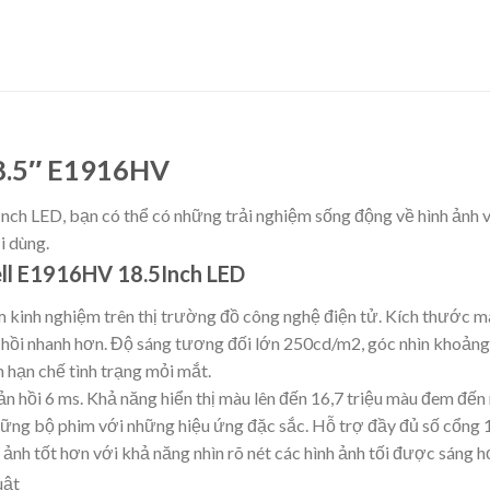
18.5″ E1916HV
nch LED, bạn có thể có những trải nghiệm sống động về hình ảnh v
i dùng.
Dell E1916HV 18.5Inch LED
kinh nghiệm trên thị trường đồ công nghệ điện tử. Kích thước màn
hồi nhanh hơn. Độ sáng tương đối lớn 250cd/m2, góc nhìn khoảng
 hạn chế tình trạng mỏi mắt.
n hồi 6 ms. Khả năng hiển thị màu lên đến 16,7 triệu màu đem đến
những bộ phim với những hiệu ứng đặc sắc. Hỗ trợ đầy đủ số cổn
h ảnh tốt hơn với khả năng nhìn rõ nét các hình ảnh tối được sáng h