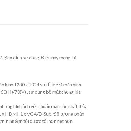
à giao diện sử dụng. Điều này mang lại
 hình 1280 x 1024 với tỉ lệ 5:4 màn hình
 60(H)/70(V) , sử dụng bề mặt chống lóa
 những hình ảnh với chuẩn màu sắc nhất thỏa
g 1 x HDMI, 1 x VGA/D-Sub. Độ tương phản
ơn, hình ảnh tối được tối hơn nét hơn.