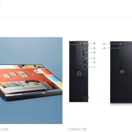
t
Add to
Add
wishlist
wishl
UTER
COMPUTER