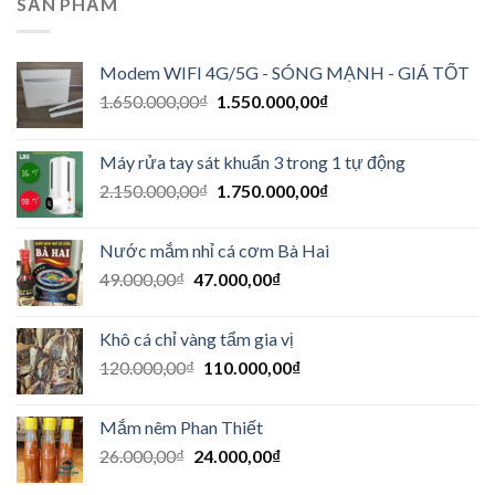
SẢN PHẨM
Modem WIFI 4G/5G - SÓNG MẠNH - GIÁ TỐT
1.650.000,00
₫
1.550.000,00
₫
Máy rửa tay sát khuẩn 3 trong 1 tự động
2.150.000,00
₫
1.750.000,00
₫
Nước mắm nhỉ cá cơm Bà Hai
49.000,00
₫
47.000,00
₫
Khô cá chỉ vàng tẩm gia vị
120.000,00
₫
110.000,00
₫
Mắm nêm Phan Thiết
26.000,00
₫
24.000,00
₫