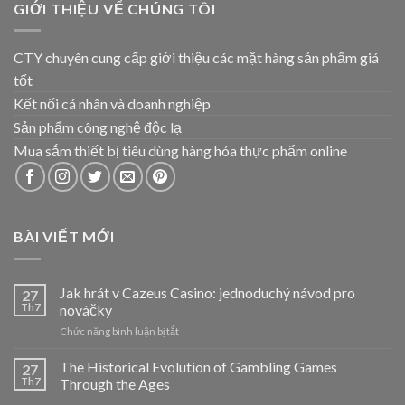
GIỚI THIỆU VỂ CHÚNG TÔI
CTY chuyên cung cấp giới thiệu các mặt hàng sản phẩm giá
tốt
Kết nối cá nhân và doanh nghiệp
Sản phẩm công nghệ độc lạ
Mua sắm thiết bị tiêu dùng hàng hóa thực phẩm online
BÀI VIẾT MỚI
Jak hrát v Cazeus Casino: jednoduchý návod pro
27
Th7
nováčky
ở
Chức năng bình luận bị tắt
Jak
hrát
The Historical Evolution of Gambling Games
27
v
Th7
Through the Ages
Cazeus