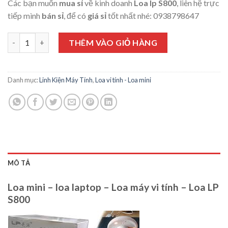
Các bạn muốn
mua sỉ
về kinh doanh
Loa lp S800
, liên hệ trực
tiếp mình
bán sỉ
, để có
giá sỉ
tốt nhất nhé: 0938798647
LP-S800 số lượng
THÊM VÀO GIỎ HÀNG
Danh mục:
Linh Kiện Máy Tính
,
Loa vi tính - Loa mini
MÔ TẢ
Loa mini – loa laptop – Loa máy vi tính – Loa LP
S800