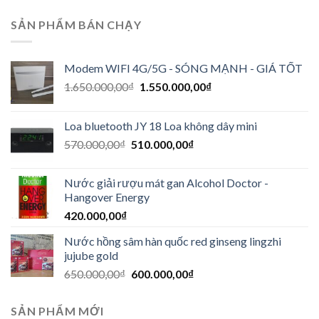
SẢN PHẨM BÁN CHẠY
Modem WIFI 4G/5G - SÓNG MẠNH - GIÁ TỐT
1.650.000,00
₫
1.550.000,00
₫
Loa bluetooth JY 18 Loa không dây mini
570.000,00
₫
510.000,00
₫
Nước giải rượu mát gan Alcohol Doctor -
Hangover Energy
420.000,00
₫
Nước hồng sâm hàn quốc red ginseng lingzhi
jujube gold
650.000,00
₫
600.000,00
₫
SẢN PHẨM MỚI