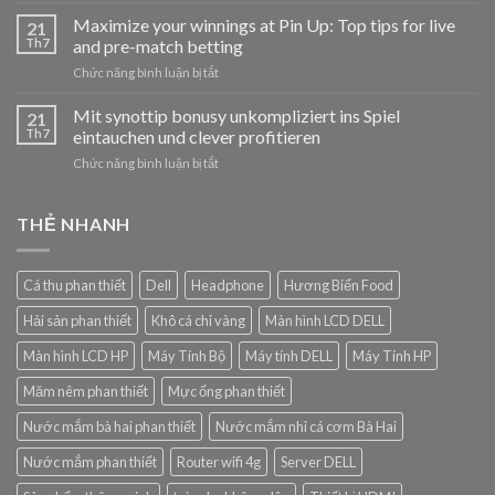
Casino:
Maximize your winnings at Pin Up: Top tips for live
jednoduchý
21
návod
Th7
and pre-match betting
pro
ở
Chức năng bình luận bị tắt
nováčky
Maximize
your
Mit synottip bonusy unkompliziert ins Spiel
21
winnings
Th7
eintauchen und clever profitieren
at
ở
Chức năng bình luận bị tắt
Pin
Mit
Up:
synottip
Top
bonusy
THẺ NHANH
tips
unkompliziert
for
ins
live
Spiel
and
Cá thu phan thiết
Dell
Headphone
Hương Biển Food
eintauchen
pre-
und
match
Hải sản phan thiết
Khô cá chỉ vàng
Màn hình LCD DELL
clever
betting
profitieren
Màn hình LCD HP
Máy Tính Bộ
Máy tính DELL
Máy Tính HP
Măm nêm phan thiết
Mực ống phan thiết
Nước mắm bà hai phan thiết
Nước mắm nhỉ cá cơm Bà Hai
Nước mắm phan thiết
Router wifi 4g
Server DELL