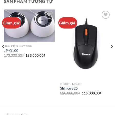
SẢN PHẨM TƯƠNG TỰ
Giảm giá!
Giảm giá!
Add to
Add to
wishlist
wishlist
LINH KIỆN MÁY TÍNH
LP-Q100
173.000,00
₫
153.000,00
₫
CHUỘT - MOUSE
Shinice S25
120.000,00
₫
115.000,00
₫