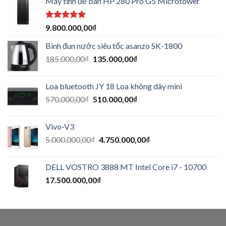
Máy tính để bàn HP 280 Pro G5 Microtower
Được xếp
9.800.000,00
₫
hạng
5.00
5 sao
Bình đun nước siêu tốc asanzo SK-1800
185.000,00
₫
135.000,00
₫
Loa bluetooth JY 18 Loa không dây mini
570.000,00
₫
510.000,00
₫
Vivo-V3
5.000.000,00
₫
4.750.000,00
₫
DELL VOSTRO 3888 MT Intel Core i7 - 10700
17.500.000,00
₫