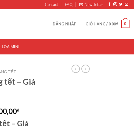
Contact
FAQ
Newsletter
0
ĐĂNG NHẬP
GIỎ HÀNG /
0,00
₫
– LOA MINI
TẶNG TẾT
 tết – Giá
00,00
₫
tết – Giá