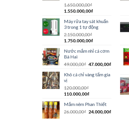
1.650.000,00
₫
1.550.000,00
₫
Máy rửa tay sát khuẩn
3 trong 1 tự động
2.150.000,00
₫
1.750.000,00
₫
Nước mắm nhỉ cá cơm
Bà Hai
49.000,00
₫
47.000,00
₫
Khô cá chỉ vàng tẩm gia
vị
120.000,00
₫
110.000,00
₫
Mắm nêm Phan Thiết
26.000,00
₫
24.000,00
₫