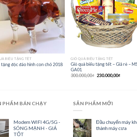
UÀ BIẾU TẶNG TẾT
GIỎ QUÀ BIẾU TẶNG TẾT
Giỏ quà biếu tặng tết – Giá rẻ – 
tặng độc đáo hình con chó 2018
GA01
300.000,00
₫
230.000,00
₫
N PHẨM BÁN CHẠY
SẢN PHẨM MỚI
Modem WIFI 4G/5G -
Đầu chuyển máy k
SÓNG MẠNH - GIÁ
thành máy cưa
TỐT