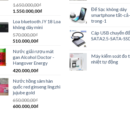
1.650.000,00
₫
Đế Sạc không dây
1.550.000,00
₫
smartphone tất-cả
trong-1
Loa bluetooth JY 18 Loa
không dây mini
Cáp USB chuyển đổ
570.000,00
₫
SATA2.5-SATA-SS
510.000,00
₫
Nước giải rượu mát
Máy kiểm soát đo 
gan Alcohol Doctor -
nhiệt tự động
Hangover Energy
420.000,00
₫
Nước hồng sâm hàn
quốc red ginseng lingzhi
jujube gold
650.000,00
₫
600.000,00
₫