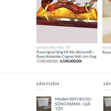
TẾT
GIỎ QUÀ BIẾU TẶNG TẾT
GIỎ Q
tết – Giá rẻ – MSP
Rượu ngoại tặng tết độc đáo lạ mắt –
Rượu 
Rượu Acmenian Cognac hình con rồng
00,00
₫
7.500.000,00
₫
6.500.000,00
₫
SẢN PHẨM
SẢ
Modem WIFI 4G/5G -
SÓNG MẠNH - GIÁ
TỐT