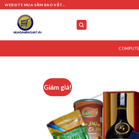
Skip
WEBSITE MUA SẮM RAO VẶT...
to
content
COMPUT
Giảm giá!