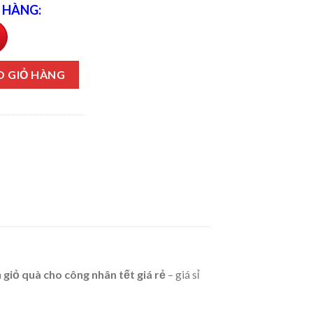
 HÀNG:
 - MSP THA-14 số lượng
O GIỎ HÀNG
n
giỏ quà cho công nhân tết giá rẻ
– giá sỉ