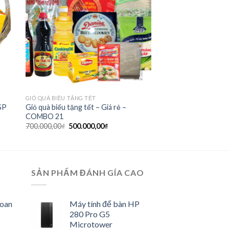
GIỎ QUÀ BIẾU TẶNG TẾT
MSP
Giỏ quà biếu tặng tết – Giá rẻ –
COMBO 21
700.000,00
₫
500.000,00
₫
SẢN PHẨM ĐÁNH GÍA CAO
hoan
Máy tính để bàn HP
280 Pro G5
Microtower