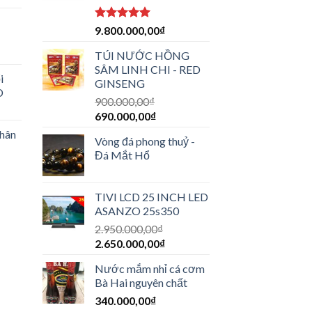
Được xếp
9.800.000,00
₫
-
hạng
5.00
5 sao
TÚI NƯỚC HỒNG
SÂM LINH CHI - RED
i
GINSENG
D
900.000,00
₫
690.000,00
₫
thân
Vòng đá phong thuỷ -
Đá Mắt Hổ
TIVI LCD 25 INCH LED
ASANZO 25s350
2.950.000,00
₫
2.650.000,00
₫
Nước mắm nhỉ cá cơm
Bà Hai nguyên chất
340.000,00
₫