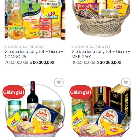
GIỎ QUÀ BIẾU TẶNG TẾT
GIỎ QUÀ BIẾU TẶNG TẾT
Giỏ quà biếu tặng tết – Giá rẻ –
Giỏ quà biếu tặng tết – Giá rẻ –
COMBO 25
MSP GA01
700.000,00
₫
500.000,00
₫
300.000,00
₫
230.000,00
₫
Giảm giá!
Giảm giá!
Add to
Add to
wishlist
wishlist