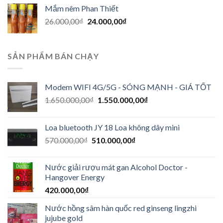
Mắm nêm Phan Thiết
26.000,00
₫
24.000,00
₫
SẢN PHẨM BÁN CHẠY
Modem WIFI 4G/5G - SÓNG MẠNH - GIÁ TỐT
1.650.000,00
₫
1.550.000,00
₫
Loa bluetooth JY 18 Loa không dây mini
570.000,00
₫
510.000,00
₫
Nước giải rượu mát gan Alcohol Doctor -
Hangover Energy
420.000,00
₫
Nước hồng sâm hàn quốc red ginseng lingzhi
jujube gold