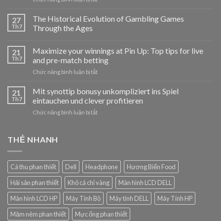
Jak
hrát
The Historical Evolution of Gambling Games
27
v
Th7
Through the Ages
Cazeus
Casino:
Maximize your winnings at Pin Up: Top tips for live
jednoduchý
21
návod
Th7
and pre-match betting
pro
ở
Chức năng bình luận bị tắt
nováčky
Maximize
your
Mit synottip bonusy unkompliziert ins Spiel
21
winnings
Th7
eintauchen und clever profitieren
at
ở
Chức năng bình luận bị tắt
Pin
Mit
Up:
synottip
Top
bonusy
THẺ NHANH
tips
unkompliziert
for
ins
live
Spiel
and
Cá thu phan thiết
Dell
Headphone
Hương Biển Food
eintauchen
pre-
und
match
Hải sản phan thiết
Khô cá chỉ vàng
Màn hình LCD DELL
clever
betting
profitieren
Màn hình LCD HP
Máy Tính Bộ
Máy tính DELL
Máy Tính HP
Măm nêm phan thiết
Mực ống phan thiết