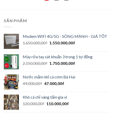
SẢN PHẨM
Modem WIFI 4G/5G - SÓNG MẠNH - GIÁ TỐT
1.650.000,00
₫
1.550.000,00
₫
Máy rửa tay sát khuẩn 3 trong 1 tự động
2.150.000,00
₫
1.750.000,00
₫
Nước mắm nhỉ cá cơm Bà Hai
49.000,00
₫
47.000,00
₫
Khô cá chỉ vàng tẩm gia vị
120.000,00
₫
110.000,00
₫