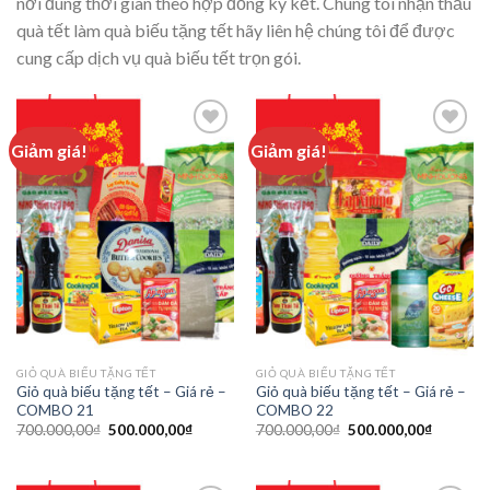
nơi đúng thời gian theo hợp đồng ký kết. Chúng tôi nhận thầu
quà tết làm quà biếu tặng tết hãy liên hệ chúng tôi để được
cung cấp dịch vụ quà biếu tết trọn gói.
Giảm giá!
Giảm giá!
Add to
Add to
wishlist
wishlist
GIỎ QUÀ BIẾU TẶNG TẾT
GIỎ QUÀ BIẾU TẶNG TẾT
Giỏ quà biếu tặng tết – Giá rẻ –
Giỏ quà biếu tặng tết – Giá rẻ –
COMBO 21
COMBO 22
700.000,00
₫
500.000,00
₫
700.000,00
₫
500.000,00
₫