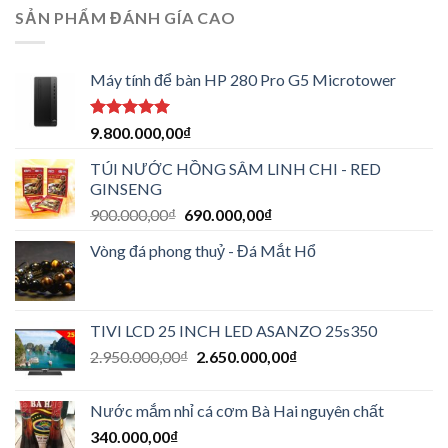
SẢN PHẨM ĐÁNH GÍA CAO
Máy tính để bàn HP 280 Pro G5 Microtower
Được xếp
9.800.000,00
₫
hạng
5.00
5 sao
TÚI NƯỚC HỒNG SÂM LINH CHI - RED
GINSENG
900.000,00
₫
690.000,00
₫
Vòng đá phong thuỷ - Đá Mắt Hổ
TIVI LCD 25 INCH LED ASANZO 25s350
2.950.000,00
₫
2.650.000,00
₫
Nước mắm nhỉ cá cơm Bà Hai nguyên chất
340.000,00
₫