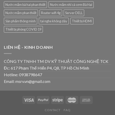
Nước mắm bà hai phan thiết
Nước mắm nhỉ cá cơm Bà Hai
Nước mắm phan thiết
Router wifi 4g
Server DELL
Sản phẩm thông minh
tai nghe không dây
Thiết bị HDMI
Thiết bị phòng COVID 19
LIÊN HỆ - KINH DOANH
CÔNG TY TNHH TM DV KỸ THUẬT CÔNG NGHỆ TCK
Đc: 617 Phạm Thế Hiển P4, Q8, TP Hồ Chí Minh
Hotline: 0938798647
Email: msrv.vn@gmail.com
CONTACT
FAQ