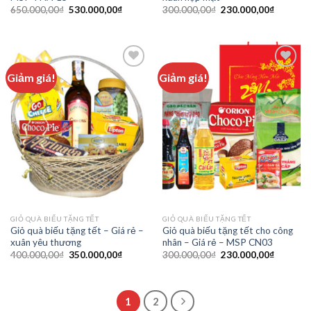
650.000,00
₫
530.000,00
₫
300.000,00
₫
230.000,00
₫
Giảm giá!
Giảm giá!
Add to
Add to
wishlist
wishlist
GIỎ QUÀ BIẾU TẶNG TẾT
GIỎ QUÀ BIẾU TẶNG TẾT
Giỏ quà biếu tặng tết – Giá rẻ –
Giỏ quà biếu tặng tết cho công
xuân yêu thương
nhân – Giá rẻ – MSP CN03
400.000,00
₫
350.000,00
₫
300.000,00
₫
230.000,00
₫
1
2