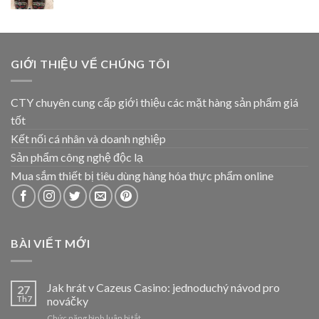
GIỚI THIỆU VỂ CHÚNG TÔI
CTY chuyên cung cấp giới thiệu các mặt hàng sản phẩm giá
tốt
Kết nối cá nhân và doanh nghiệp
Sản phẩm công nghệ độc lạ
Mua sắm thiết bị tiêu dùng hàng hóa thực phẩm online
BÀI VIẾT MỚI
Jak hrát v Cazeus Casino: jednoduchý návod pro
27
Th7
nováčky
ở
Chức năng bình luận bị tắt