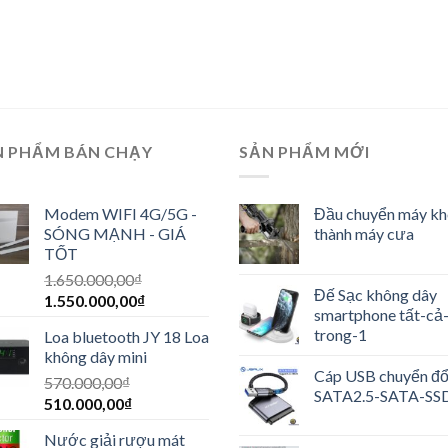
N PHẨM BÁN CHẠY
SẢN PHẨM MỚI
Modem WIFI 4G/5G -
Đầu chuyển máy k
SÓNG MẠNH - GIÁ
thành máy cưa
TỐT
1.650.000,00
₫
Đế Sạc không dây
1.550.000,00
₫
smartphone tất-cả
trong-1
Loa bluetooth JY 18 Loa
không dây mini
Cáp USB chuyển đổ
570.000,00
₫
SATA2.5-SATA-SS
510.000,00
₫
Nước giải rượu mát