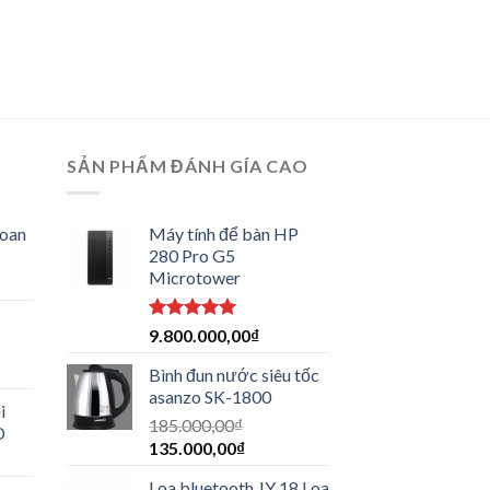
SẢN PHẨM ĐÁNH GÍA CAO
hoan
Máy tính để bàn HP
280 Pro G5
Microtower
Được xếp
9.800.000,00
₫
-
hạng
5.00
5 sao
Bình đun nước siêu tốc
asanzo SK-1800
i
185.000,00
₫
D
135.000,00
₫
Loa bluetooth JY 18 Loa