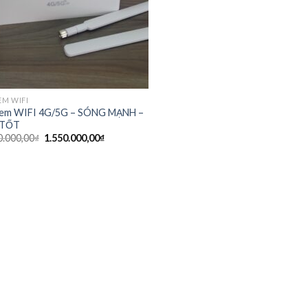
M WIFI
em WIFI 4G/5G – SÓNG MẠNH –
 TỐT
0.000,00
₫
1.550.000,00
₫