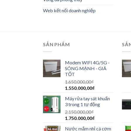
Web kết nối doanh nghiệp
SẢN PHẨM
SẢ
Modem WIFI 4G/5G -
SÓNG MẠNH - GIÁ
TỐT
1.650.000,00
₫
1.550.000,00
₫
Máy rửa tay sát khuẩn
3 trong 1 tự động
2.150.000,00
₫
1.750.000,00
₫
Nước mắm nhỉ cá cơm