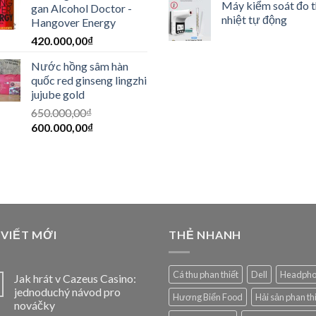
Máy kiểm soát đo 
gan Alcohol Doctor -
nhiệt tự động
Hangover Energy
420.000,00
₫
Nước hồng sâm hàn
quốc red ginseng lingzhi
jujube gold
650.000,00
₫
600.000,00
₫
 VIẾT MỚI
THẺ NHANH
Cá thu phan thiết
Dell
Headph
Jak hrát v Cazeus Casino:
jednoduchý návod pro
Hương Biển Food
Hải sản phan th
nováčky