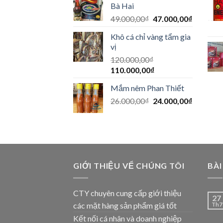
Bà Hai
49.000,00
₫
47.000,00
₫
Khô cá chỉ vàng tẩm gia
vị
120.000,00
₫
110.000,00
₫
Mắm nêm Phan Thiết
26.000,00
₫
24.000,00
₫
GIỚI THIỆU VỂ CHÚNG TÔI
BÀI
CTY chuyên cung cấp giới thiệu
27
các mặt hàng sản phẩm giá tốt
Th7
Kết nối cá nhân và doanh nghiệp