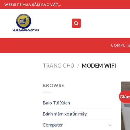
Skip
WEBSITE MUA SẮM RAO VẶT...
to
content
COMPUT
TRANG CHỦ
/
MODEM WIFI
BROWSE
Giảm
Balo Túi Xách
Bánh mâm xe gắn máy
Computer