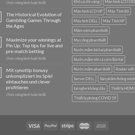
Khô cá chỉ vàng
Màn hình LCD DE
ở
Chức năng bình luận bị tắt
Jak
Màn hình LCD HP
Máy Tính Bộ
hrát
The Historical Evolution of
v
Gambling Games Through
Máy tính DELL
Máy Tính HP
Cazeus
the Ages
Casino:
Măm nêm phan thiết
jednoduchý
návod
Maximize your winnings at
Mực ống phan thiết
pro
Pin Up: Top tips for live and
nováčky
Nước mắm bà hai phan thiết
pre-match betting
ở
Chức năng bình luận bị tắt
Nước mắm nhỉ cá cơm Bà Hai
Maximize
your
Nước mắm phan thiết
Router wifi
Mit synottip bonusy
winnings
unkompliziert ins Spiel
Server DELL
Sản phẩm thông min
at
eintauchen und clever
Pin
profitieren
tai nghe không dây
Thiết bị HDMI
Up:
Top
ở
Chức năng bình luận bị tắt
Thiết bị phòng COVID 19
tips
Mit
for
synottip
live
bonusy
and
unkompliziert
pre-
ins
match
Spiel
betting
eintauchen