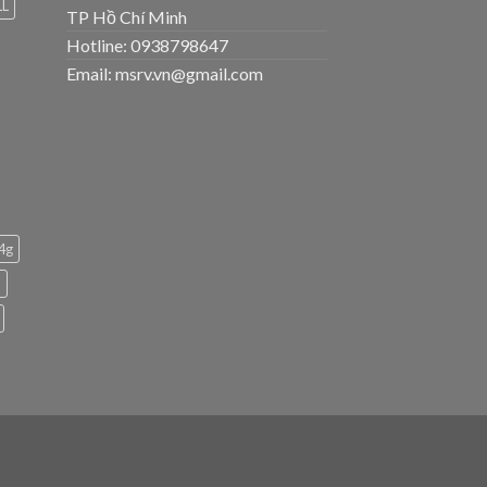
LL
TP Hồ Chí Minh
Hotline: 0938798647
Email: msrv.vn@gmail.com
 4g
h