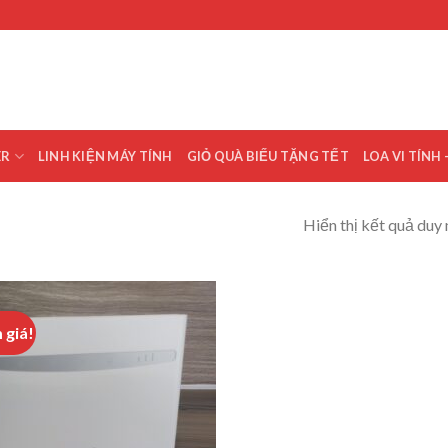
ER
LINH KIỆN MÁY TÍNH
GIỎ QUÀ BIẾU TẶNG TẾT
LOA VI TÍNH 
Hiển thị kết quả duy 
 giá!
Add to
wishlist