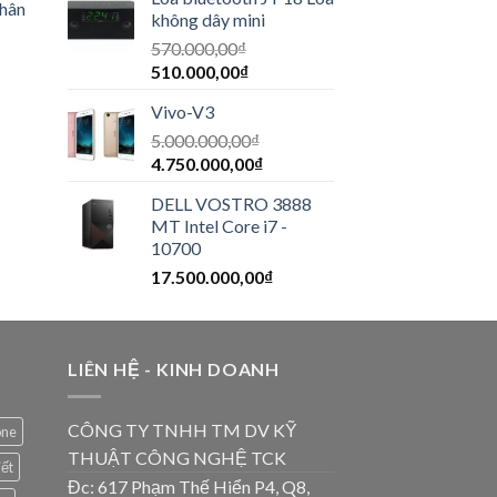
thân
không dây mini
570.000,00
₫
510.000,00
₫
Vivo-V3
5.000.000,00
₫
4.750.000,00
₫
DELL VOSTRO 3888
MT Intel Core i7 -
10700
17.500.000,00
₫
LIÊN HỆ - KINH DOANH
CÔNG TY TNHH TM DV KỸ
one
THUẬT CÔNG NGHỆ TCK
iết
Đc: 617 Phạm Thế Hiển P4, Q8,