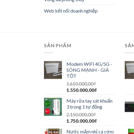
Web kết nối doanh nghiệp
SẢN PHẨM
SẢ
Modem WIFI 4G/5G -
SÓNG MẠNH - GIÁ
TỐT
1.650.000,00
₫
1.550.000,00
₫
Máy rửa tay sát khuẩn
3 trong 1 tự động
2.150.000,00
₫
1.750.000,00
₫
Nước mắm nhỉ cá cơm