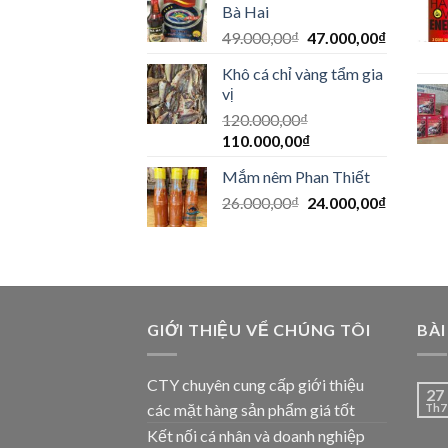
Bà Hai
49.000,00
₫
47.000,00
₫
Khô cá chỉ vàng tẩm gia
vị
120.000,00
₫
110.000,00
₫
Mắm nêm Phan Thiết
26.000,00
₫
24.000,00
₫
GIỚI THIỆU VỂ CHÚNG TÔI
BÀI
CTY chuyên cung cấp giới thiệu
27
các mặt hàng sản phẩm giá tốt
Th7
Kết nối cá nhân và doanh nghiệp