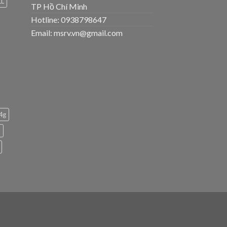
LL
TP Hồ Chí Minh
Hotline: 0938798647
Email: msrv.vn@gmail.com
 4g
h