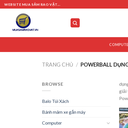
Skip
WEBSITE MUA SẮM RAO VẶT...
to
content
COMPUT
TRANG CHỦ
/
POWERBALL DỤNG
BROWSE
dụng
giải
Powe
Balo Túi Xách
Bánh mâm xe gắn máy
Computer