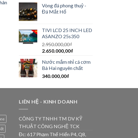
thân
Vòng đá phong thuỷ -
Đá Mắt Hổ
TIVI LCD 25 INCH LED
ASANZO 25s350
2.950.000,00
₫
2.650.000,00
₫
Nước mắm nhỉ cá cơm
Bà Hai nguyên chất
340.000,00
₫
LIÊN HỆ - KINH DOANH
CÔNG TY TNHH TM DV KỸ
one
THUẬT CÔNG NGHỆ TCK
iết
Đc: 617 Phạm Thế Hiển P4, Q8,