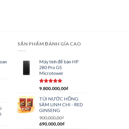
SẢN PHẨM ĐÁNH GÍA CAO
hoan
Máy tính để bàn HP
280 Pro G5
Microtower
Được xếp
9.800.000,00
₫
-
hạng
5.00
5 sao
TÚI NƯỚC HỒNG
SÂM LINH CHI - RED
i
GINSENG
D
900.000,00
₫
690.000,00
₫