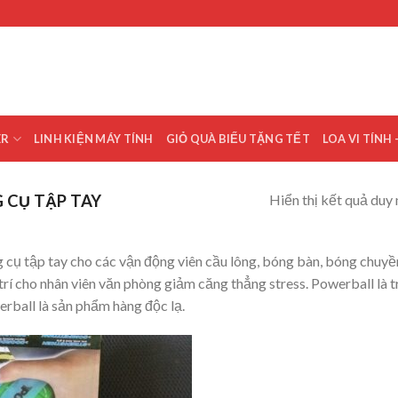
ER
LINH KIỆN MÁY TÍNH
GIỎ QUÀ BIẾU TẶNG TẾT
LOA VI TÍNH 
Hiển thị kết quả duy 
 CỤ TẬP TAY
 cụ tập tay cho các vận động viên cầu lông, bóng bàn, bóng chuyền
 trí cho nhân viên văn phòng giảm căng thẳng stress. Powerball là t
rball là sản phẩm hàng độc lạ.
Add to
wishlist