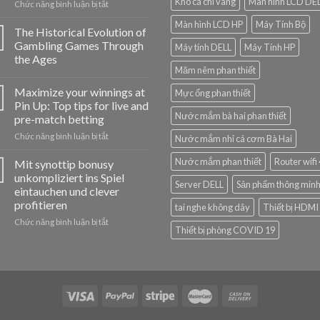
Khô cá chỉ vàng
Màn hình LCD DE
ở
Chức năng bình luận bị tắt
Jak
Màn hình LCD HP
Máy Tính Bộ
hrát
The Historical Evolution of
v
Gambling Games Through
Máy tính DELL
Máy Tính HP
Cazeus
the Ages
Casino:
Măm nêm phan thiết
jednoduchý
návod
Maximize your winnings at
Mực ống phan thiết
pro
Pin Up: Top tips for live and
nováčky
Nước mắm bà hai phan thiết
pre-match betting
ở
Chức năng bình luận bị tắt
Nước mắm nhỉ cá cơm Bà Hai
Maximize
your
Nước mắm phan thiết
Router wifi
Mit synottip bonusy
winnings
unkompliziert ins Spiel
Server DELL
Sản phẩm thông min
at
eintauchen und clever
Pin
profitieren
tai nghe không dây
Thiết bị HDMI
Up:
Top
ở
Chức năng bình luận bị tắt
Thiết bị phòng COVID 19
tips
Mit
for
synottip
live
bonusy
and
unkompliziert
pre-
ins
match
Spiel
betting
eintauchen
und