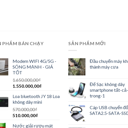
N PHẨM BÁN CHẠY
SẢN PHẨM MỚI
Modem WIFI 4G/5G -
Đầu chuyển máy k
SÓNG MẠNH - GIÁ
thành máy cưa
TỐT
1.650.000,00
₫
Đế Sạc không dây
1.550.000,00
₫
smartphone tất-cả
trong-1
Loa bluetooth JY 18 Loa
không dây mini
Cáp USB chuyển đổ
570.000,00
₫
SATA2.5-SATA-SS
510.000,00
₫
Nước giải rượu mát