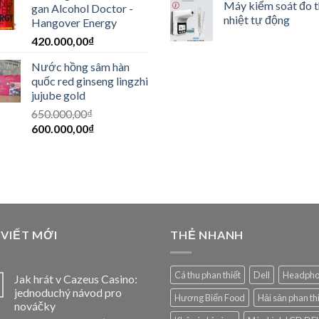
Máy kiểm soát đo 
gan Alcohol Doctor -
nhiệt tự động
Hangover Energy
420.000,00
₫
Nước hồng sâm hàn
quốc red ginseng lingzhi
jujube gold
650.000,00
₫
600.000,00
₫
 VIẾT MỚI
THẺ NHANH
Cá thu phan thiết
Dell
Headph
Jak hrát v Cazeus Casino:
jednoduchý návod pro
Hương Biển Food
Hải sản phan th
nováčky