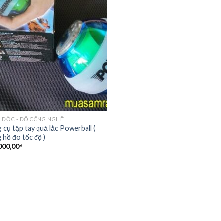
 ĐỘC - ĐỒ CÔNG NGHỆ
 cụ tập tay quả lắc Powerball (
 hồ đo tốc độ )
000,00
₫