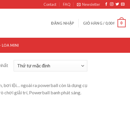
Contact
FAQ
Newsletter
0
ĐĂNG NHẬP
GIỎ HÀNG /
0,00
₫
– LOA MINI
nhất
, bơi lội… ngoài ra powerball còn là dụng cụ
rò chơi giải trí, Powerball banh phát sáng.