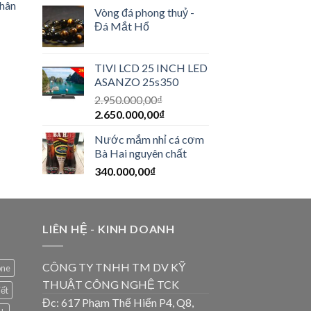
thân
Vòng đá phong thuỷ -
Đá Mắt Hổ
TIVI LCD 25 INCH LED
ASANZO 25s350
2.950.000,00
₫
2.650.000,00
₫
Nước mắm nhỉ cá cơm
Bà Hai nguyên chất
340.000,00
₫
LIÊN HỆ - KINH DOANH
CÔNG TY TNHH TM DV KỸ
one
THUẬT CÔNG NGHỆ TCK
iết
Đc: 617 Phạm Thế Hiển P4, Q8,