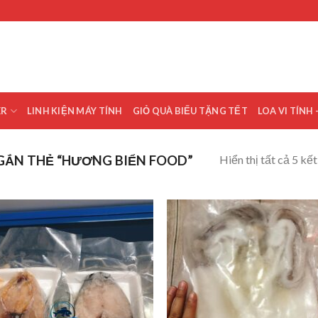
ER
LINH KIỆN MÁY TÍNH
GIỎ QUÀ BIẾU TẶNG TẾT
LOA VI TÍNH 
Hiển thị tất cả 5 kế
GẮN THẺ “HƯƠNG BIỂN FOOD”
Add to
Add
wishlist
wish