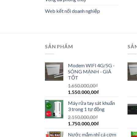
Web kết nối doanh nghiệp
SẢN PHẨM
SẢ
Modem WIFI 4G/5G -
SÓNG MẠNH - GIÁ
TỐT
1.650.000,00
₫
1.550.000,00
₫
Máy rửa tay sát khuẩn
3 trong 1 tự động
2.150.000,00
₫
1.750.000,00
₫
Nước mắm nhỉ cá cơm