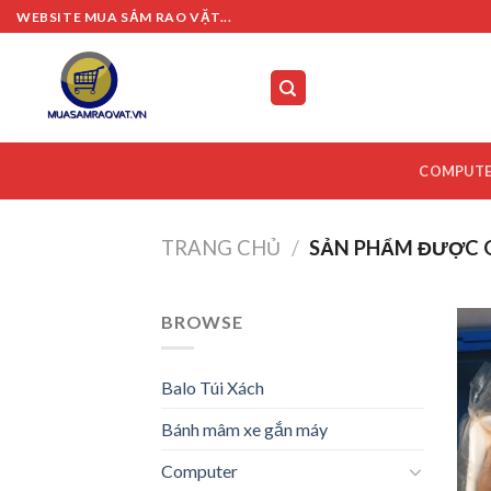
Skip
WEBSITE MUA SẮM RAO VẶT...
to
content
COMPUT
TRANG CHỦ
/
SẢN PHẨM ĐƯỢC 
BROWSE
Balo Túi Xách
Bánh mâm xe gắn máy
Computer