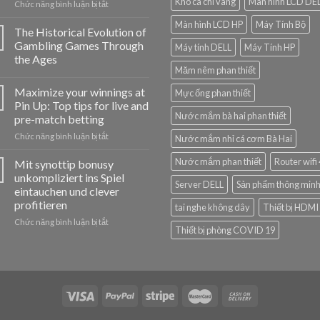
Khô cá chỉ vàng
Màn hình LCD DE
ở
Chức năng bình luận bị tắt
Jak
Màn hình LCD HP
Máy Tính Bộ
hrát
The Historical Evolution of
v
Gambling Games Through
Máy tính DELL
Máy Tính HP
Cazeus
the Ages
Casino:
Măm nêm phan thiết
jednoduchý
návod
Maximize your winnings at
Mực ống phan thiết
pro
Pin Up: Top tips for live and
nováčky
Nước mắm bà hai phan thiết
pre-match betting
ở
Chức năng bình luận bị tắt
Nước mắm nhỉ cá cơm Bà Hai
Maximize
your
Nước mắm phan thiết
Router wifi
Mit synottip bonusy
winnings
unkompliziert ins Spiel
Server DELL
Sản phẩm thông min
at
eintauchen und clever
Pin
profitieren
tai nghe không dây
Thiết bị HDMI
Up:
Top
ở
Chức năng bình luận bị tắt
Thiết bị phòng COVID 19
tips
Mit
for
synottip
live
bonusy
and
unkompliziert
pre-
ins
match
Spiel
betting
eintauchen
und