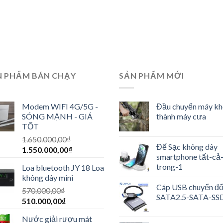
N PHẨM BÁN CHẠY
SẢN PHẨM MỚI
Modem WIFI 4G/5G -
Đầu chuyển máy k
SÓNG MẠNH - GIÁ
thành máy cưa
TỐT
1.650.000,00
₫
Đế Sạc không dây
1.550.000,00
₫
smartphone tất-cả
trong-1
Loa bluetooth JY 18 Loa
không dây mini
Cáp USB chuyển đổ
570.000,00
₫
SATA2.5-SATA-SS
510.000,00
₫
Nước giải rượu mát