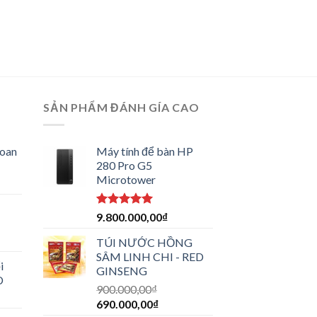
SẢN PHẨM ĐÁNH GÍA CAO
hoan
Máy tính để bàn HP
280 Pro G5
Microtower
Được xếp
9.800.000,00
₫
-
hạng
5.00
5 sao
TÚI NƯỚC HỒNG
SÂM LINH CHI - RED
i
GINSENG
D
900.000,00
₫
690.000,00
₫