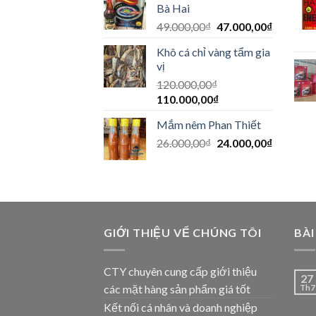
Bà Hai
49.000,00
₫
47.000,00
₫
Khô cá chỉ vàng tẩm gia
vị
120.000,00
₫
110.000,00
₫
Mắm nêm Phan Thiết
26.000,00
₫
24.000,00
₫
GIỚI THIỆU VỂ CHÚNG TÔI
BÀI
CTY chuyên cung cấp giới thiệu
27
các mặt hàng sản phẩm giá tốt
Th7
Kết nối cá nhân và doanh nghiệp