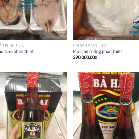
SẢN PHAN THIẾT
HẢI SẢN PHAN THIẾT
hu tươi phan thiết
Mực một nắng phan thiết
390.000,00
₫
Add to
Add
wishlist
wish