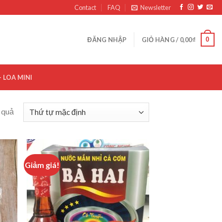
Contact
FAQ
Newsletter
0
ĐĂNG NHẬP
GIỎ HÀNG /
0,00
₫
– LOA MINI
t quả
Giảm giá!
 to
Add to
list
wishlist