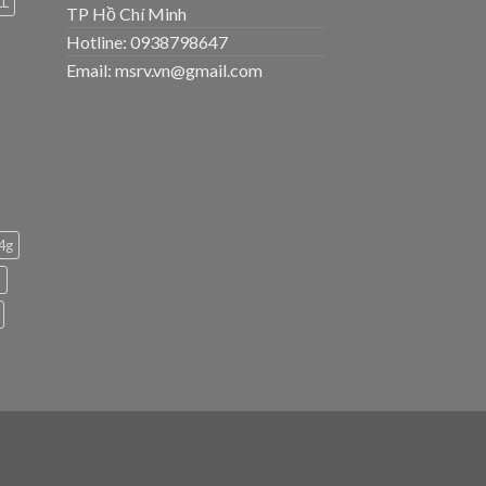
LL
TP Hồ Chí Minh
Hotline: 0938798647
Email: msrv.vn@gmail.com
 4g
h