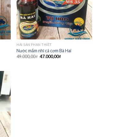
HẢI SẢN PHAN THIẾT
Nước mắm nhỉ cá cơm Bà Hai
49.000,00
₫
47.000,00
₫
 to
list