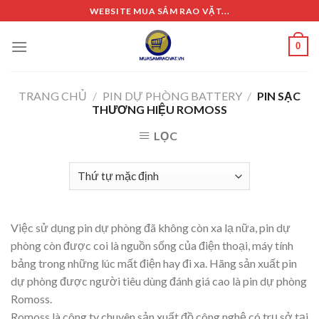
Skip
WEBSITE MUA SẮM RAO VẶT...
to
content
0
TRANG CHỦ
/
PIN DỰ PHÒNG BATTERY
/
PIN SẠC
THƯƠNG HIỆU ROMOSS
LỌC
Việc sử dụng pin dự phòng đã không còn xa lạ nữa, pin dự
phòng còn được coi là nguồn sống của điện thoại, máy tính
bảng trong những lúc mất điện hay đi xa. Hãng sản xuất pin
dự phòng được người tiêu dùng đánh giá cao là pin dự phòng
Romoss.
Romoss là công ty chuyên sản xuất đồ công nghệ có trụ sở tại