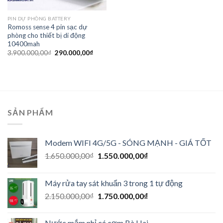
PIN DỰ PHÒNG BATTERY
Romoss sense 4 pin sạc dự
phòng cho thiết bị di động
10400mah
3.900.000,00
₫
290.000,00
₫
SẢN PHẨM
Modem WIFI 4G/5G - SÓNG MẠNH - GIÁ TỐT
1.650.000,00
₫
1.550.000,00
₫
Máy rửa tay sát khuẩn 3 trong 1 tự động
2.150.000,00
₫
1.750.000,00
₫
Nước mắm nhỉ cá cơm Bà Hai