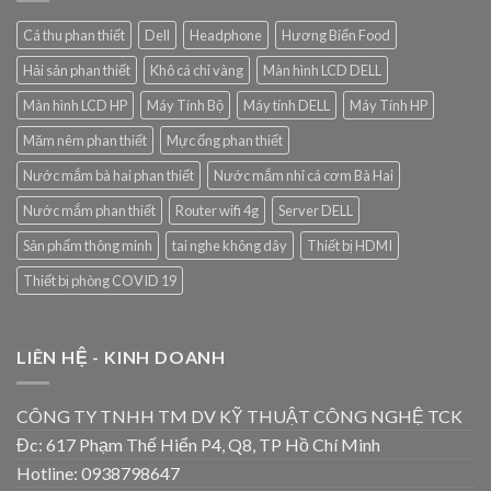
ins
live
Spiel
and
Cá thu phan thiết
Dell
Headphone
Hương Biển Food
eintauchen
pre-
und
match
Hải sản phan thiết
Khô cá chỉ vàng
Màn hình LCD DELL
clever
betting
profitieren
Màn hình LCD HP
Máy Tính Bộ
Máy tính DELL
Máy Tính HP
Măm nêm phan thiết
Mực ống phan thiết
Nước mắm bà hai phan thiết
Nước mắm nhỉ cá cơm Bà Hai
Nước mắm phan thiết
Router wifi 4g
Server DELL
Sản phẩm thông minh
tai nghe không dây
Thiết bị HDMI
Thiết bị phòng COVID 19
LIÊN HỆ - KINH DOANH
CÔNG TY TNHH TM DV KỸ THUẬT CÔNG NGHỆ TCK
Đc: 617 Phạm Thế Hiển P4, Q8, TP Hồ Chí Minh
Hotline: 0938798647