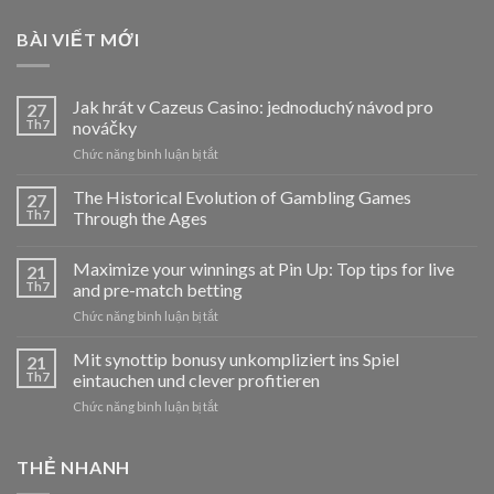
BÀI VIẾT MỚI
Jak hrát v Cazeus Casino: jednoduchý návod pro
27
Th7
nováčky
ở
Chức năng bình luận bị tắt
Jak
hrát
The Historical Evolution of Gambling Games
27
v
Th7
Through the Ages
Cazeus
Casino:
Maximize your winnings at Pin Up: Top tips for live
jednoduchý
21
návod
Th7
and pre-match betting
pro
ở
Chức năng bình luận bị tắt
nováčky
Maximize
your
Mit synottip bonusy unkompliziert ins Spiel
21
winnings
Th7
eintauchen und clever profitieren
at
ở
Chức năng bình luận bị tắt
Pin
Mit
Up:
synottip
Top
bonusy
THẺ NHANH
tips
unkompliziert
for