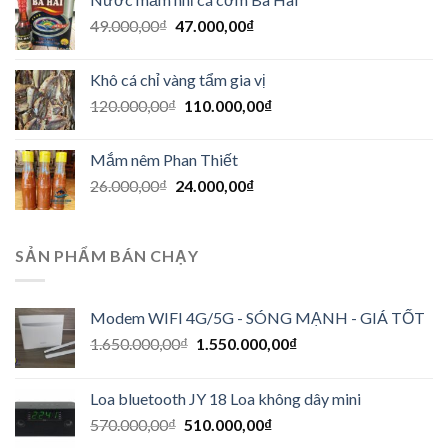
49.000,00
₫
47.000,00
₫
Khô cá chỉ vàng tẩm gia vị
120.000,00
₫
110.000,00
₫
Mắm nêm Phan Thiết
26.000,00
₫
24.000,00
₫
SẢN PHẨM BÁN CHẠY
Modem WIFI 4G/5G - SÓNG MẠNH - GIÁ TỐT
1.650.000,00
₫
1.550.000,00
₫
Loa bluetooth JY 18 Loa không dây mini
570.000,00
₫
510.000,00
₫