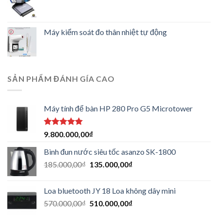
Máy kiểm soát đo thân nhiệt tự động
SẢN PHẨM ĐÁNH GÍA CAO
Máy tính để bàn HP 280 Pro G5 Microtower
Được xếp
9.800.000,00
₫
hạng
5.00
5 sao
Bình đun nước siêu tốc asanzo SK-1800
185.000,00
₫
135.000,00
₫
Loa bluetooth JY 18 Loa không dây mini
570.000,00
₫
510.000,00
₫