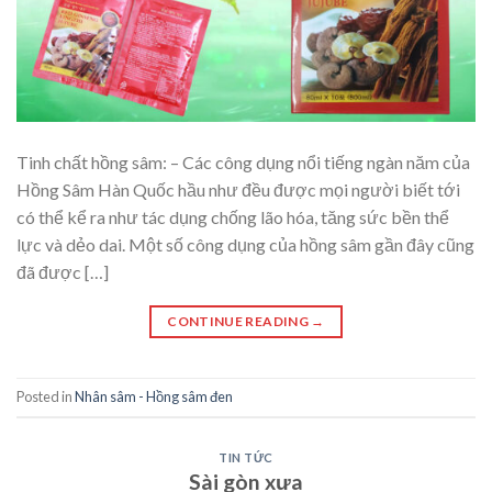
Tinh chất hồng sâm: – Các công dụng nổi tiếng ngàn năm của
Hồng Sâm Hàn Quốc hầu như đều được mọi người biết tới
có thể kể ra như tác dụng chống lão hóa, tăng sức bền thể
lực và dẻo dai. Một số công dụng của hồng sâm gần đây cũng
đã được […]
CONTINUE READING
→
Posted in
Nhân sâm - Hồng sâm đen
TIN TỨC
Sài gòn xưa