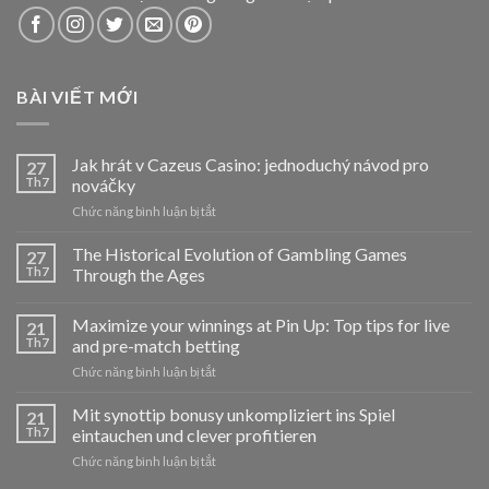
BÀI VIẾT MỚI
Jak hrát v Cazeus Casino: jednoduchý návod pro
27
Th7
nováčky
ở
Chức năng bình luận bị tắt
Jak
hrát
The Historical Evolution of Gambling Games
27
v
Th7
Through the Ages
Cazeus
Casino:
Maximize your winnings at Pin Up: Top tips for live
jednoduchý
21
návod
Th7
and pre-match betting
pro
ở
Chức năng bình luận bị tắt
nováčky
Maximize
your
Mit synottip bonusy unkompliziert ins Spiel
21
winnings
Th7
eintauchen und clever profitieren
at
ở
Chức năng bình luận bị tắt
Pin
Mit
Up: