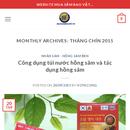
Skip
WEBSITE MUA SẮM RAO VẶT...
to
content
0
MONTHLY ARCHIVES:
THÁNG CHÍN 2015
NHÂN SÂM - HỒNG SÂM ĐEN
Công dụng túi nước hồng sâm và tác
dụng hồng sâm
POSTED ON
20/09/2015
BY
VOTACONG
20
Th9