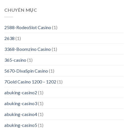
CHUYÊN MỤC
2588-RodeoSlot Casino
(1)
2638
(1)
3368-Boomzino Casino
(1)
365-casino
(1)
5670-DivaSpin Casino
(1)
7Gold Casino 1200 – 1202
(1)
abuking-casino2
(1)
abuking-casino3
(1)
abuking-casino4
(1)
abuking-casino5
(1)