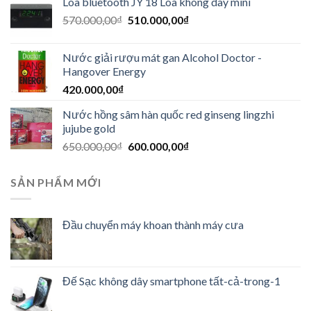
Loa bluetooth JY 18 Loa không dây mini
570.000,00
₫
510.000,00
₫
Nước giải rượu mát gan Alcohol Doctor -
Hangover Energy
420.000,00
₫
Nước hồng sâm hàn quốc red ginseng lingzhi
jujube gold
650.000,00
₫
600.000,00
₫
SẢN PHẨM MỚI
Đầu chuyển máy khoan thành máy cưa
Đế Sạc không dây smartphone tất-cả-trong-1