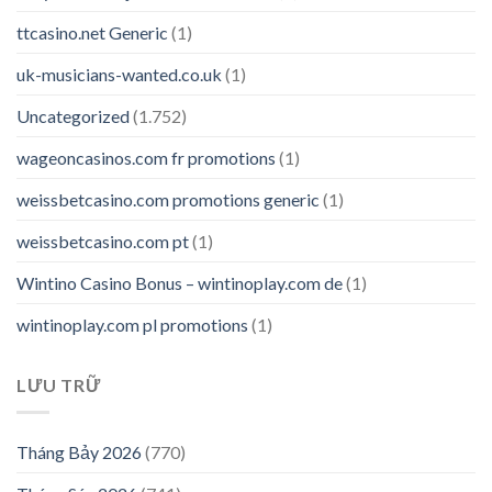
ttcasino.net Generic
(1)
uk-musicians-wanted.co.uk
(1)
Uncategorized
(1.752)
wageoncasinos.com fr promotions
(1)
weissbetcasino.com promotions generic
(1)
weissbetcasino.com pt
(1)
Wintino Casino Bonus – wintinoplay.com de
(1)
wintinoplay.com pl promotions
(1)
LƯU TRỮ
Tháng Bảy 2026
(770)