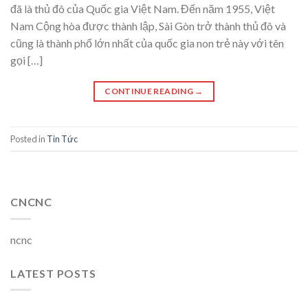
đã là thủ đô của Quốc gia Việt Nam. Đến năm 1955, Việt
Nam Cộng hòa được thành lập, Sài Gòn trở thành thủ đô và
cũng là thành phố lớn nhất của quốc gia non trẻ này với tên
gọi […]
CONTINUE READING
→
Posted in
Tin Tức
CNCNC
ncnc
LATEST POSTS