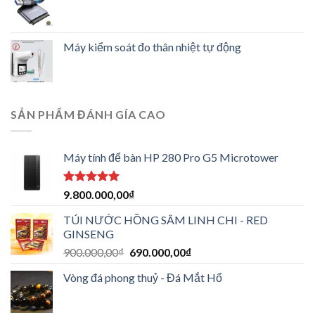
Máy kiểm soát đo thân nhiệt tự động
SẢN PHẨM ĐÁNH GÍA CAO
Máy tính để bàn HP 280 Pro G5 Microtower
Được xếp
9.800.000,00
₫
hạng
5.00
5 sao
TÚI NƯỚC HỒNG SÂM LINH CHI - RED
GINSENG
900.000,00
₫
690.000,00
₫
Vòng đá phong thuỷ - Đá Mắt Hổ