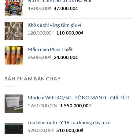
Nước mắm nhỉ cá cơm Bà Hai
49.000,00
₫
47.000,00
₫
Khô cá chỉ vàng tẩm gia vị
120.000,00
₫
110.000,00
₫
Mắm nêm Phan Thiết
26.000,00
₫
24.000,00
₫
SẢN PHẨM BÁN CHẠY
Modem WIFI 4G/5G - SÓNG MẠNH - GIÁ TỐT
1.650.000,00
₫
1.550.000,00
₫
Loa bluetooth JY 18 Loa không dây mini
570.000,00
₫
510.000,00
₫