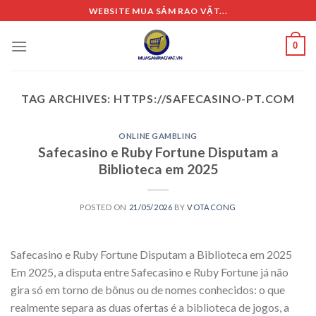
Skip
WEBSITE MUA SẮM RAO VẶT...
to
content
0
TAG ARCHIVES:
HTTPS://SAFECASINO-PT.COM
ONLINE GAMBLING
Safecasino e Ruby Fortune Disputam a
Biblioteca em 2025
POSTED ON
21/05/2026
BY
VOTACONG
Safecasino e Ruby Fortune Disputam a Biblioteca em 2025
Em 2025, a disputa entre Safecasino e Ruby Fortune já não
gira só em torno de bônus ou de nomes conhecidos: o que
realmente separa as duas ofertas é a biblioteca de jogos, a