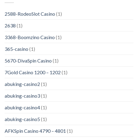
2588-RodeoSlot Casino
(1)
2638
(1)
3368-Boomzino Casino
(1)
365-casino
(1)
5670-DivaSpin Casino
(1)
7Gold Casino 1200 – 1202
(1)
abuking-casino2
(1)
abuking-casino3
(1)
abuking-casino4
(1)
abuking-casino5
(1)
AFKSpin Casino 4790 – 4801
(1)