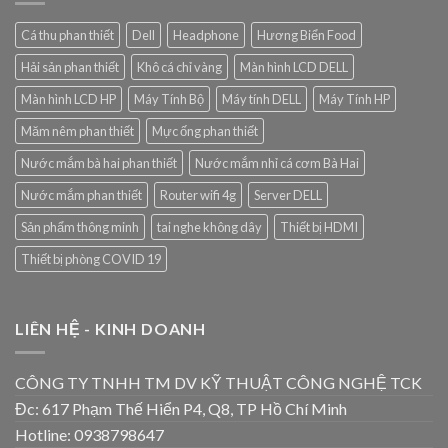
ins
live
Spiel
and
Cá thu phan thiết
Dell
Headphone
Hương Biển Food
eintauchen
pre-
und
match
Hải sản phan thiết
Khô cá chỉ vàng
Màn hình LCD DELL
clever
betting
profitieren
Màn hình LCD HP
Máy Tính Bộ
Máy tính DELL
Máy Tính HP
Măm nêm phan thiết
Mực ống phan thiết
Nước mắm bà hai phan thiết
Nước mắm nhỉ cá cơm Bà Hai
Nước mắm phan thiết
Router wifi 4g
Server DELL
Sản phẩm thông minh
tai nghe không dây
Thiết bị HDMI
Thiết bị phòng COVID 19
LIÊN HỆ - KINH DOANH
CÔNG TY TNHH TM DV KỸ THUẬT CÔNG NGHỆ TCK
Đc: 617 Phạm Thế Hiển P4, Q8, TP Hồ Chí Minh
Hotline: 0938798647