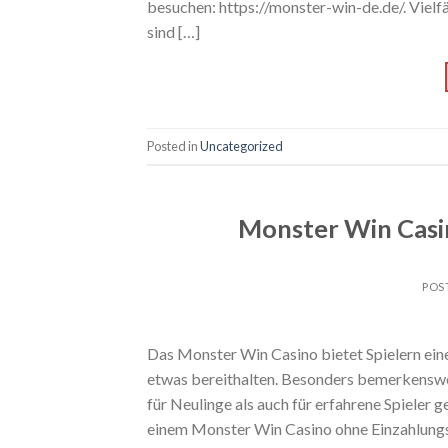
besuchen: https://monster-win-de.de/. Viel
sind […]
Posted in
Uncategorized
Monster Win Casin
POS
Das Monster Win Casino bietet Spielern eine
etwas bereithalten. Besonders bemerkenswert
für Neulinge als auch für erfahrene Spieler 
einem Monster Win Casino ohne Einzahlungs