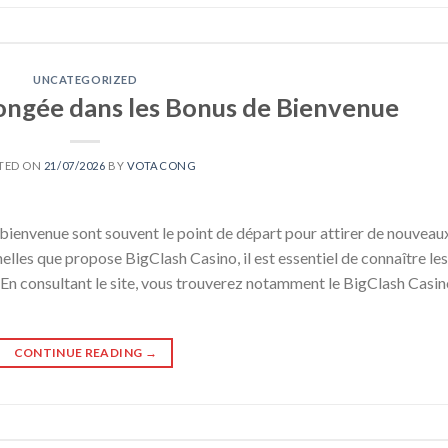
UNCATEGORIZED
longée dans les Bonus de Bienvenue
TED ON
21/07/2026
BY
VOTACONG
e bienvenue sont souvent le point de départ pour attirer de nouveau
elles que propose BigClash Casino, il est essentiel de connaître les
 En consultant le site, vous trouverez notamment le BigClash Casi
CONTINUE READING
→