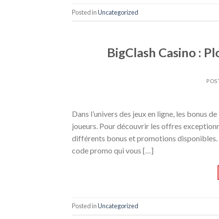
Posted in
Uncategorized
BigClash Casino : P
POS
Dans l’univers des jeux en ligne, les bonus d
joueurs. Pour découvrir les offres exceptionn
différents bonus et promotions disponibles.
code promo qui vous […]
Posted in
Uncategorized