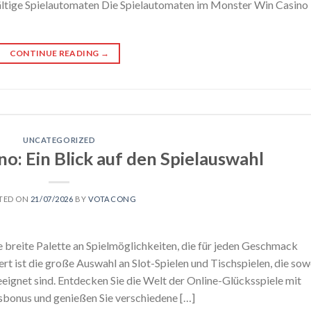
fältige Spielautomaten Die Spielautomaten im Monster Win Casino
CONTINUE READING
→
UNCATEGORIZED
o: Ein Blick auf den Spielauswahl
TED ON
21/07/2026
BY
VOTACONG
 breite Palette an Spielmöglichkeiten, die für jeden Geschmack
 ist die große Auswahl an Slot-Spielen und Tischspielen, die sow
geeignet sind. Entdecken Sie die Welt der Online-Glücksspiele mit
bonus und genießen Sie verschiedene […]