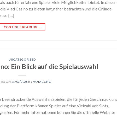
 als auch für erfahrene Spieler viele Möglichkeiten bietet. In diese
 die Vlad Casino zu bieten hat, näher betrachten und die Gründe
n so […]
CONTINUE READING
→
UNCATEGORIZED
o: Ein Blick auf die Spielauswahl
TED ON
21/07/2026
BY
VOTACONG
e beeindruckende Auswahl an Spielen, die für jeden Geschmack un
ndung der Plattform können Spieler auf eine Vielzahl von Slots,
eifen. Für mehr Informationen können Sie die offizielle Website