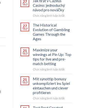
Jak hrát v Cazeus
27
m
Th7
Casino: jednoduchý
návod pro nováčky
ở
Chức năng bình luận bị tắt
Jak
hrát
The Historical
27
v
Th7
Evolution of Gambling
Cazeus
Games Through the
Casino:
Ages
jednoduchý
návod
pro
Maximize your
21
nováčky
Th7
winnings at Pin Up: Top
tips for live and pre-
match betting
ở
Chức năng bình luận bị tắt
Maximize
your
Mit synottip bonusy
21
winnings
Th7
unkompliziert ins Spiel
at
eintauchen und clever
Pin
d
profitieren
Up:
Top
ở
Chức năng bình luận bị tắt
tips
Mit
for
synottip
Test Post Created