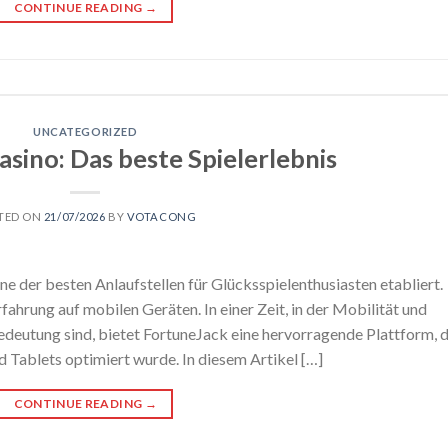
CONTINUE READING
→
UNCATEGORIZED
sino: Das beste Spielerlebnis
TED ON
21/07/2026
BY
VOTACONG
ine der besten Anlaufstellen für Glücksspielenthusiasten etabliert.
ahrung auf mobilen Geräten. In einer Zeit, in der Mobilität und
Bedeutung sind, bietet FortuneJack eine hervorragende Plattform, d
d Tablets optimiert wurde. In diesem Artikel […]
CONTINUE READING
→