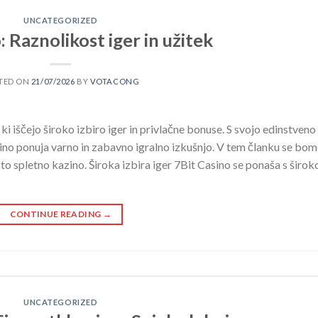
UNCATEGORIZED
: Raznolikost iger in užitek
TED ON
21/07/2026
BY
VOTACONG
, ki iščejo široko izbiro iger in privlačne bonuse. S svojo edinstveno
ino ponuja varno in zabavno igralno izkušnjo. V tem članku se bo
a to spletno kazino. Široka izbira iger 7Bit Casino se ponaša s širok
CONTINUE READING
→
UNCATEGORIZED