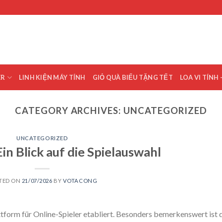
ER
LINH KIỆN MÁY TÍNH
GIỎ QUÀ BIẾU TẶNG TẾT
LOA VI TÍNH 
CATEGORY ARCHIVES:
UNCATEGORIZED
UNCATEGORIZED
Ein Blick auf die Spielauswahl
TED ON
21/07/2026
BY
VOTACONG
ttform für Online-Spieler etabliert. Besonders bemerkenswert ist 