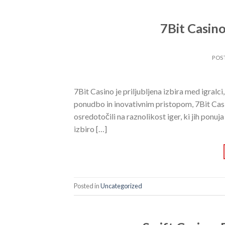
7Bit Casino
POS
7Bit Casino je priljubljena izbira med igralci
ponudbo in inovativnim pristopom, 7Bit Cas
osredotočili na raznolikost iger, ki jih ponuj
izbiro […]
Posted in
Uncategorized