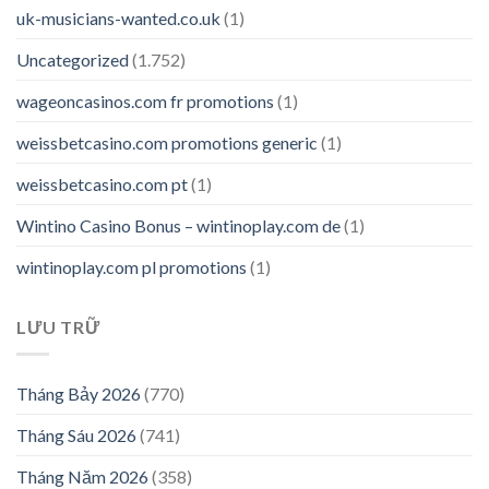
uk-musicians-wanted.co.uk
(1)
Uncategorized
(1.752)
wageoncasinos.com fr promotions
(1)
weissbetcasino.com promotions generic
(1)
weissbetcasino.com pt
(1)
Wintino Casino Bonus – wintinoplay.com de
(1)
wintinoplay.com pl promotions
(1)
LƯU TRỮ
Tháng Bảy 2026
(770)
Tháng Sáu 2026
(741)
Tháng Năm 2026
(358)