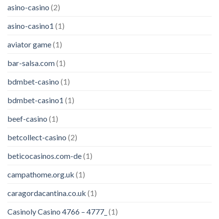
asino-casino
(2)
asino-casino1
(1)
aviator game
(1)
bar-salsa.com
(1)
bdmbet-casino
(1)
bdmbet-casino1
(1)
beef-casino
(1)
betcollect-casino
(2)
beticocasinos.com-de
(1)
campathome.org.uk
(1)
caragordacantina.co.uk
(1)
Casinoly Casino 4766 – 4777_
(1)