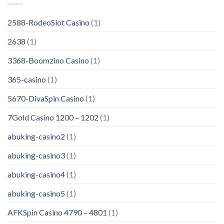
2588-RodeoSlot Casino
(1)
2638
(1)
3368-Boomzino Casino
(1)
365-casino
(1)
5670-DivaSpin Casino
(1)
7Gold Casino 1200 – 1202
(1)
abuking-casino2
(1)
abuking-casino3
(1)
abuking-casino4
(1)
abuking-casino5
(1)
AFKSpin Casino 4790 – 4801
(1)