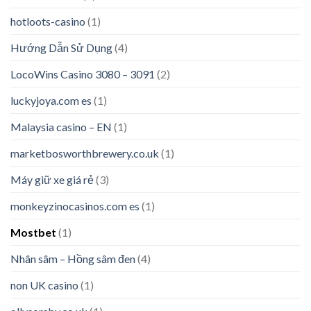
hotloots-casino
(1)
Hướng Dẫn Sử Dụng
(4)
LocoWins Casino 3080 – 3091
(2)
luckyjoya.com es
(1)
Malaysia casino – EN
(1)
marketbosworthbrewery.co.uk
(1)
Máy giữ xe giá rẻ
(3)
monkeyzinocasinos.com es
(1)
Mostbet
(1)
Nhân sâm – Hồng sâm đen
(4)
non UK casino
(1)