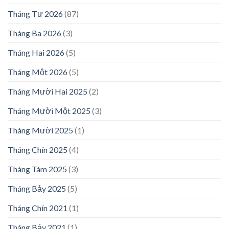
Tháng Tư 2026
(87)
Tháng Ba 2026
(3)
Tháng Hai 2026
(5)
Tháng Một 2026
(5)
Tháng Mười Hai 2025
(2)
Tháng Mười Một 2025
(3)
Tháng Mười 2025
(1)
Tháng Chín 2025
(4)
Tháng Tám 2025
(3)
Tháng Bảy 2025
(5)
Tháng Chín 2021
(1)
Tháng Bảy 2021
(1)