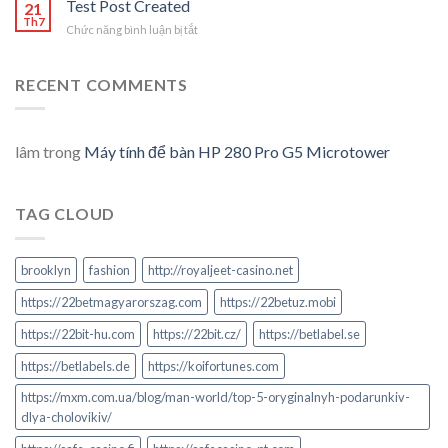
Test Post Created
Top
21
bonusy
tips
Th7
ở
Chức năng bình luận bị tắt
unkompliziert
for
Test
ins
live
Post
Spiel
and
Created
RECENT COMMENTS
eintauchen
pre-
und
match
clever
betting
profitieren
lâm
trong
Máy tính để bàn HP 280 Pro G5 Microtower
TAG CLOUD
brooklyn
fashion
http://royaljeet-casino.net
https://22betmagyarorszag.com
https://22betuz.mobi
https://22bit-hu.com
https://22bit.cz/
https://betlabel.se
https://betlabels.de
https://koifortunes.com
https://mxm.com.ua/blog/man-world/top-5-oryginalnyh-podarunkiv-
dlya-cholovikiv/