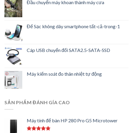
Đầu chuyển máy khoan thành máy cưa
Đế Sạc không dây smartphone tất-cả-trong-1
Cáp USB chuyển đổi SATA2.5-SATA-SSD
Máy kiểm soát đo thân nhiệt tự động
SẢN PHẨM ĐÁNH GÍA CAO
Máy tính để bàn HP 280 Pro G5 Microtower