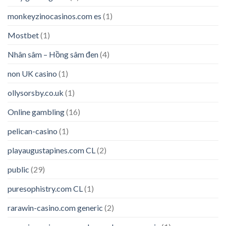
monkeyzinocasinos.com es
(1)
Mostbet
(1)
Nhân sâm – Hồng sâm đen
(4)
non UK casino
(1)
ollysorsby.co.uk
(1)
Online gambling
(16)
pelican-casino
(1)
playaugustapines.com CL
(2)
public
(29)
puresophistry.com CL
(1)
rarawin-casino.com generic
(2)