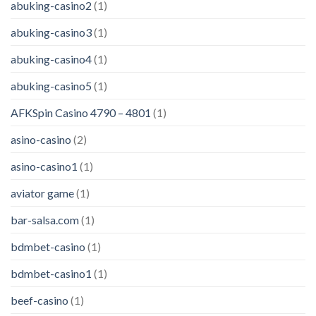
abuking-casino2
(1)
abuking-casino3
(1)
abuking-casino4
(1)
abuking-casino5
(1)
AFKSpin Casino 4790 – 4801
(1)
asino-casino
(2)
asino-casino1
(1)
aviator game
(1)
bar-salsa.com
(1)
bdmbet-casino
(1)
bdmbet-casino1
(1)
beef-casino
(1)