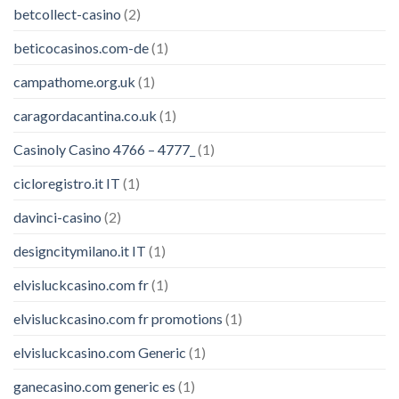
betcollect-casino
(2)
beticocasinos.com-de
(1)
campathome.org.uk
(1)
caragordacantina.co.uk
(1)
Casinoly Casino 4766 – 4777_
(1)
cicloregistro.it IT
(1)
davinci-casino
(2)
designcitymilano.it IT
(1)
elvisluckcasino.com fr
(1)
elvisluckcasino.com fr promotions
(1)
elvisluckcasino.com Generic
(1)
ganecasino.com generic es
(1)