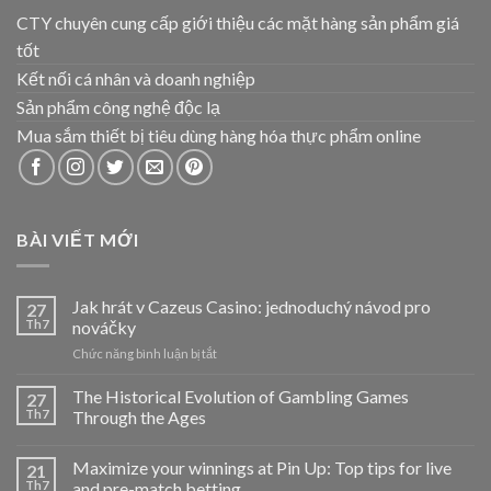
CTY chuyên cung cấp giới thiệu các mặt hàng sản phẩm giá
tốt
Kết nối cá nhân và doanh nghiệp
Sản phẩm công nghệ độc lạ
Mua sắm thiết bị tiêu dùng hàng hóa thực phẩm online
BÀI VIẾT MỚI
Jak hrát v Cazeus Casino: jednoduchý návod pro
27
Th7
nováčky
ở
Chức năng bình luận bị tắt
Jak
hrát
The Historical Evolution of Gambling Games
27
v
Th7
Through the Ages
Cazeus
Casino:
Maximize your winnings at Pin Up: Top tips for live
jednoduchý
21
návod
Th7
and pre-match betting