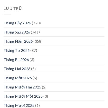
LƯU TRỮ
Tháng Bảy 2026
(770)
Tháng Sáu 2026
(741)
Tháng Năm 2026
(358)
Tháng Tư 2026
(87)
Tháng Ba 2026
(3)
Tháng Hai 2026
(5)
Tháng Một 2026
(5)
Tháng Mười Hai 2025
(2)
Tháng Mười Một 2025
(3)
Tháng Mười 2025
(1)