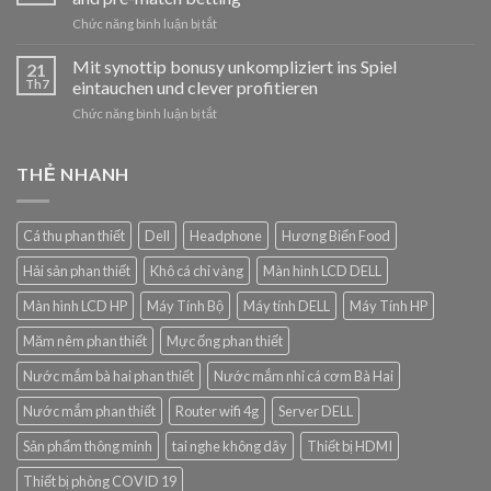
pro
ở
Chức năng bình luận bị tắt
nováčky
Maximize
your
Mit synottip bonusy unkompliziert ins Spiel
21
winnings
Th7
eintauchen und clever profitieren
at
ở
Chức năng bình luận bị tắt
Pin
Mit
Up:
synottip
Top
bonusy
THẺ NHANH
tips
unkompliziert
for
ins
live
Spiel
and
Cá thu phan thiết
Dell
Headphone
Hương Biển Food
eintauchen
pre-
und
match
Hải sản phan thiết
Khô cá chỉ vàng
Màn hình LCD DELL
clever
betting
profitieren
Màn hình LCD HP
Máy Tính Bộ
Máy tính DELL
Máy Tính HP
Măm nêm phan thiết
Mực ống phan thiết
Nước mắm bà hai phan thiết
Nước mắm nhỉ cá cơm Bà Hai
Nước mắm phan thiết
Router wifi 4g
Server DELL
Sản phẩm thông minh
tai nghe không dây
Thiết bị HDMI
Thiết bị phòng COVID 19