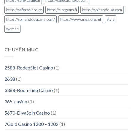
https://safe-casino.fi
https://safecasino-pt.com
https://safecasinos.cz
https://slotgems.fi
https://spinando-at.com
https://spinandoespana.com/
https://www.mga.org.mt
style
women
CHUYÊN MỤC
2588-RodeoSlot Casino
(1)
2638
(1)
3368-Boomzino Casino
(1)
365-casino
(1)
5670-DivaSpin Casino
(1)
7Gold Casino 1200 – 1202
(1)